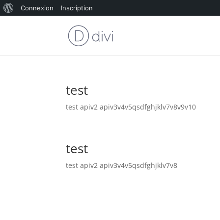
À
Connexion
Inscription
propos
de
WordPress
test
test apiv2 apiv3v4v5qsdfghjklv7v8v9v10
test
test apiv2 apiv3v4v5qsdfghjklv7v8